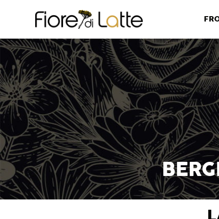
FR
BERG
L