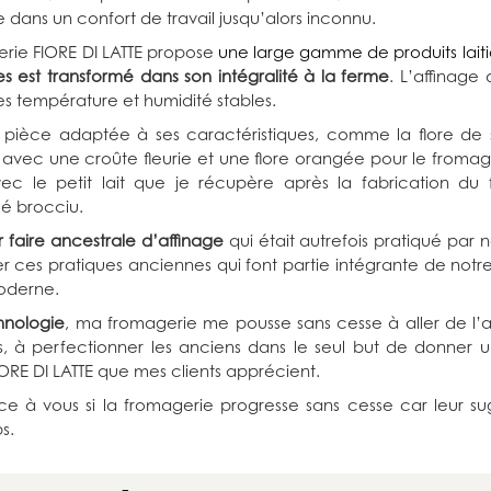
dans un confort de travail jusqu’alors inconnu.
erie FIORE DI LATTE propose
une large gamme de produits laiti
es est transformé dans son intégralité à la ferme
. L’affinage 
es température et humidité stables.
pièce adaptée à ses caractéristiques, comme la flore de 
avec une croûte fleurie et une flore orangée pour le froma
c le petit lait que je récupère après la fabrication du 
 brocciu.
r faire ancestrale d’affinage
qui était autrefois pratiqué par 
er ces pratiques anciennes qui font partie intégrante de notr
oderne.
hnologie
, ma fromagerie me pousse sans cesse à aller de l’a
, à perfectionner les anciens dans le seul but de donner u
IORE DI LATTE que mes clients apprécient.
e à vous si la fromagerie progresse sans cesse car leur sug
s.