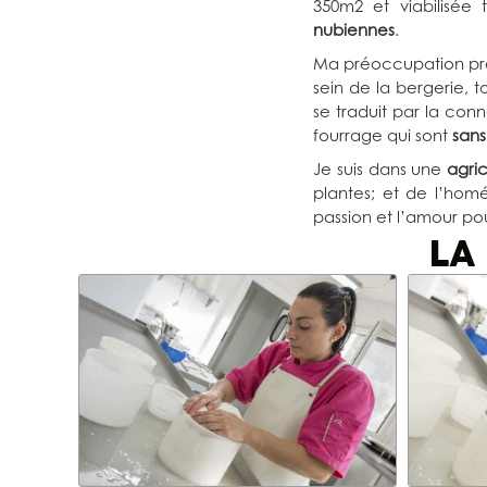
350m2 et viabilisé
nubiennes
.
Ma préoccupation pre
sein de la bergerie, to
se traduit par la conn
fourrage qui sont
san
Je suis dans une
agri
plantes; et de l’homé
passion et l’amour po
LA