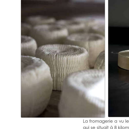
La fromagerie a vu le
qui se situait à 8 kil