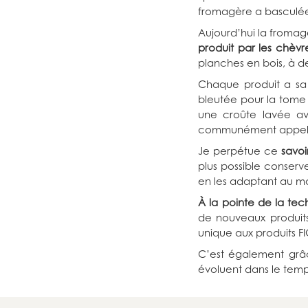
fromagère a basculée 
Aujourd’hui la fromag
produit par les chèvr
planches en bois, à d
Chaque produit a sa 
bleutée pour la tome 
une croûte lavée ave
communément appelé
Je perpétue ce
savoi
plus possible conserv
en les adaptant au m
À la pointe de la tec
de nouveaux produits
unique aux produits F
C’est également grâc
évoluent dans le temp