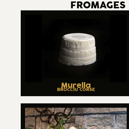
FROMAGES D
Murella
BROCCIU CORSE